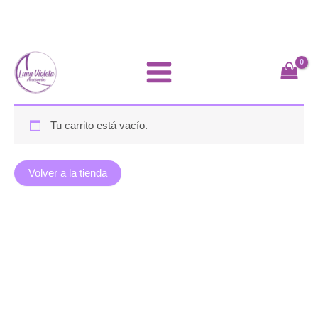
Ir
al
contenido
Tu carrito está vacío.
Volver a la tienda