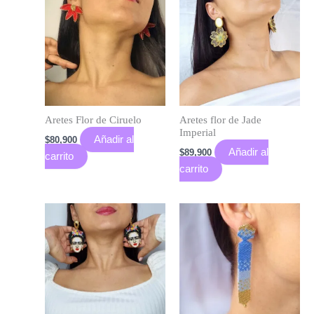
Aretes Flor de Ciruelo
Aretes flor de Jade
Imperial
Añadir al
$
80,900
Añadir al
$
89,900
carrito
carrito