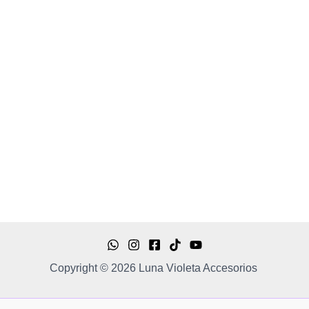
elegir
en
la
página
de
producto
Copyright © 2026 Luna Violeta Accesorios