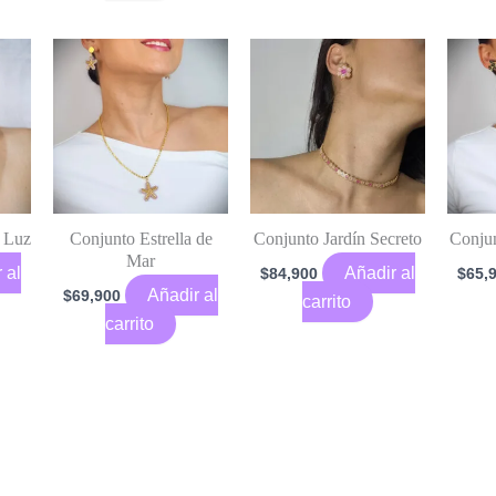
e Luz
Conjunto Estrella de
Conjunto Jardín Secreto
Conjun
Mar
 al
Añadir al
$
84,900
$
65,
Añadir al
$
69,900
carrito
carrito