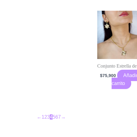
Conjunto Estrella d
Añadir
$
75,900
carrito
←
1
2
3
4
5
6
7
→