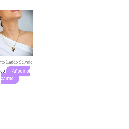
to Latido Salvaje
Añadir al
900
carrito