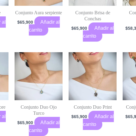
e
Conjunto Aura serpiente
Conjunto Brisa de
Con
Conchas
 al
Añadir al
$
65,900
Añadir al
$
65,900
$
58,
carrito
carrito
ore
Conjunto Duo Ojo
Conjunto Duo Print
Conj
Turco
 al
Añadir al
$
65,900
$
65,
Añadir al
$
65,900
carrito
carrito