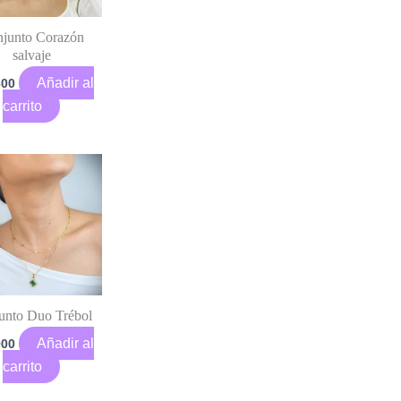
junto Corazón
salvaje
Añadir al
300
carrito
unto Duo Trébol
Añadir al
900
carrito