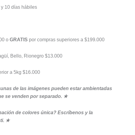
 y 10 días hábiles
000 o
GRATIS
por compras superiores a $199.000
agüí, Bello, Rionegro $13.000
erior a 5kg $16.000
gunas de las imágenes pueden estar ambientadas
ue se venden por separado. ★
ación de colores única? Escríbenos y la
ti. ★