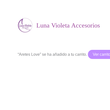
Ir
al
Luna Violeta Accesorios
contenido
“Aretes Love” se ha añadido a tu carrito.
Ver carrit