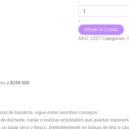
Aretes
-
Love
cantidad
+
Añadir Al Carrito
SKU:
1227
Categorías:
A
res a
$199.000
ios de bisutería, sigue estos sencillos consejos:
s de ducharte, nadar o realizar actividades que puedan exponer
un lugar seco y fresco, preferiblemente en bolsas de tela o caj