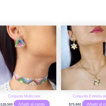
Conjunto Multicolor
Conjunto Estrella d
Añadir al carrito
Añadir al ca
$
128,500
$
75,900