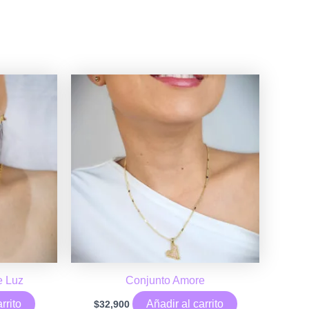
e Luz
Conjunto Amore
rrito
Añadir al carrito
$
32,900