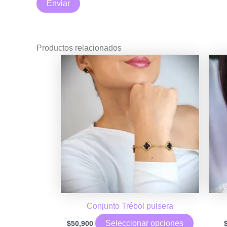
Productos relacionados
Conjunto Trébol pulsera
Este
Seleccionar opciones
$
50,900